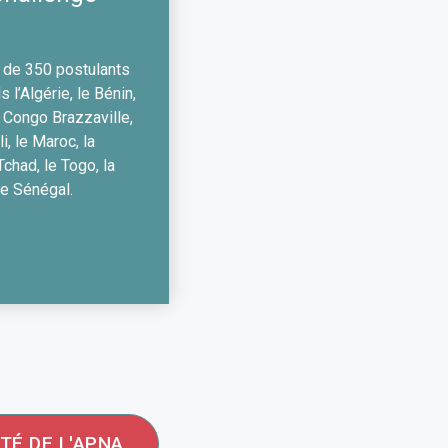
 de 350 postulants
 l’Algérie, le Bénin,
e Congo Brazzaville,
i, le Maroc, la
 Tchad, le Togo, la
le Sénégal.
TÉ DE L'APNA