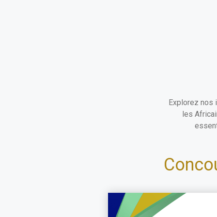
Explorez nos 
les Afric
essent
Concou