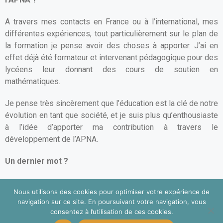
A travers mes contacts en France ou à l’international, mes
différentes expériences, tout particulièrement sur le plan de
la formation je pense avoir des choses à apporter. J’ai en
effet déjà été formateur et intervenant pédagogique pour des
lycéens leur donnant des cours de soutien en
mathématiques.
Je pense très sincèrement que l’éducation est la clé de notre
évolution en tant que société, et je suis plus qu’enthousiaste
à l’idée d’apporter ma contribution à travers le
développement de l’APNA.
Un dernier mot ?
En dernier mot, je souhaite encourager chacun à suivre
Nous utilisons des cookies pour optimiser votre expérience de
l’APNA et à envisager l’adhésion. Nos ambitions ne pourront
navigation sur ce site. En poursuivant votre navigation, vous
être pleinement réalisées sans l’engagement précieux de
consentez à l’utilisation de ces cookies.
bénévoles. Je suis convaincu que de grandes réalisations