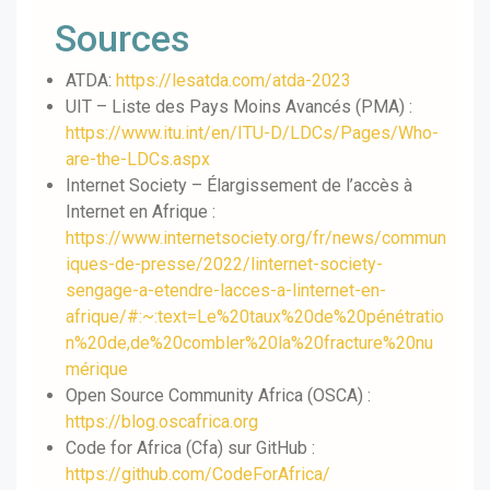
Sources
ATDA:
https://lesatda.com/atda-2023
UIT – Liste des Pays Moins Avancés (PMA) :
https://www.itu.int/en/ITU-D/LDCs/Pages/Who-
are-the-LDCs.aspx
Internet Society – Élargissement de l’accès à
Internet en Afrique :
https://www.internetsociety.org/fr/news/commun
iques-de-presse/2022/linternet-society-
sengage-a-etendre-lacces-a-linternet-en-
afrique/#:~:text=Le%20taux%20de%20pénétratio
n%20de,de%20combler%20la%20fracture%20nu
mérique
Open Source Community Africa (OSCA) :
https://blog.oscafrica.org
Code for Africa (Cfa) sur GitHub :
https://github.com/CodeForAfrica/